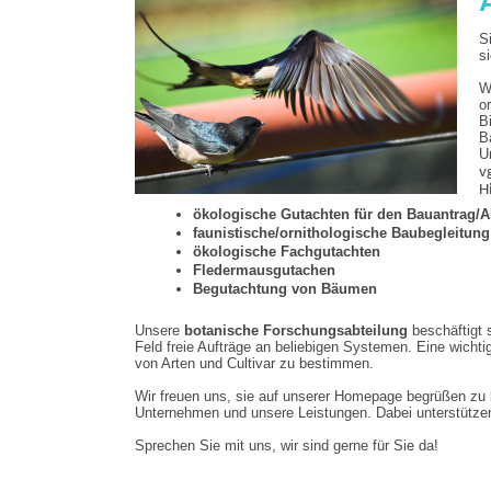
S
s
W
o
B
B
U
v
H
ökologische Gutachten für den Bauantrag/A
faunistische/ornithologische Baubegleitung
ökologische Fachgutachten
Fledermausgutachen
Begutachtung von Bäumen
Unsere
botanische Forschungsabteilung
beschäftigt 
Feld freie Aufträge an beliebigen Systemen. Eine wich
von Arten und Cultivar zu bestimmen.
Wir freuen uns, sie auf unserer Homepage begrüßen zu k
Unternehmen und unsere Leistungen. Dabei unterstütze
Sprechen Sie mit uns, wir sind gerne für Sie da!